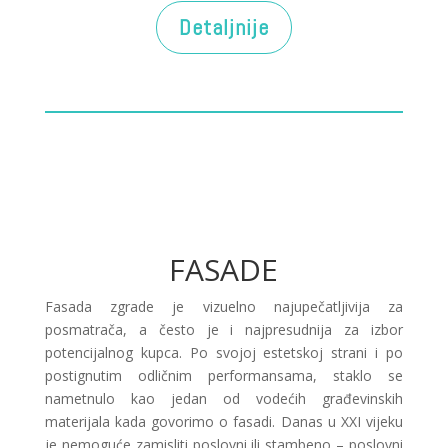
Detaljnije
FASADE
Fasada zgrade je vizuelno najupečatljivija za
posmatrača, a često je i najpresudnija za izbor
potencijalnog kupca. Po svojoj estetskoj strani i po
postignutim odličnim performansama, staklo se
nametnulo kao jedan od vodećih građevinskih
materijala kada govorimo o fasadi. Danas u XXI vijeku
je nemoguće zamisliti poslovni ili stambeno – poslovni