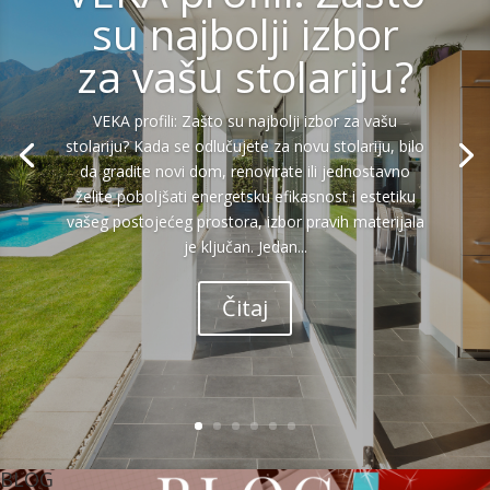
su najbolji izbor
za vašu stolariju?
VEKA profili: Zašto su najbolji izbor za vašu
stolariju? Kada se odlučujete za novu stolariju, bilo
da gradite novi dom, renovirate ili jednostavno
želite poboljšati energetsku efikasnost i estetiku
vašeg postojećeg prostora, izbor pravih materijala
je ključan. Jedan...
Čitaj
BLOG