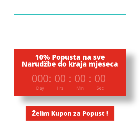
10% Popusta na sve
Narudžbe do kraja mjeseca
000
:
00
:
00
:
00
Day
Hrs
Min
Sec
Želim Kupon za Popust !