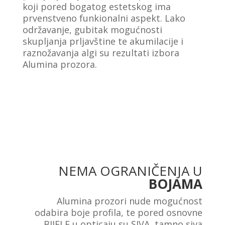
koji pored bogatog estetskog ima
prvenstveno funkionalni aspekt. Lako
održavanje, gubitak mogućnosti
skupljanja prljavštine te akumilacije i
raznožavanja algi su rezultati izbora
Alumina prozora.
NEMA OGRANIČENJA U
BOJAMA
Alumina prozori nude mogućnost
odabira boje profila, te pored osnovne
BIJELE u opticaju su SIVA, tamno siva