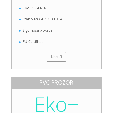
Okov SIGENIA +
Staklo IZO 4+12+4+9+4
Sigurnosa blokada
EU Certifikat
Naruči
PVC PROZOR
Eko+