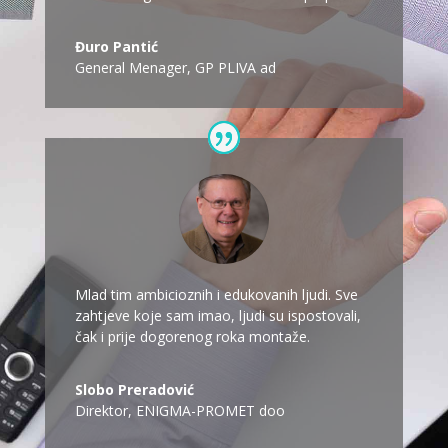
Đuro Pantić
General Menager
,
GP PLIVA ad
Mlad tim ambicioznih i edukovanih ljudi. Sve
zahtjeve koje sam imao, ljudi su ispostovali,
čak i prije dogorenog roka montaže.
Slobo Preradović
Direktor
,
ENIGMA-PROMET doo