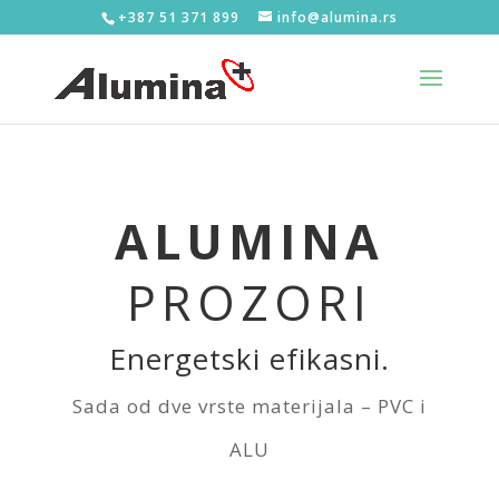
+387 51 371 899
info@alumina.rs
ALUMINA
PROZORI
Energetski efikasni.
Sada od dve vrste materijala – PVC i
ALU