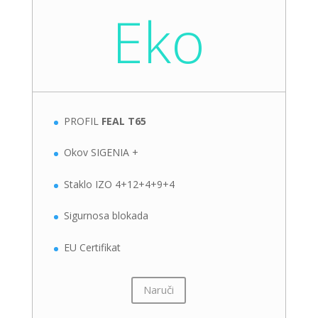
Eko
PROFIL
FEAL T65
Okov SIGENIA +
Staklo IZO 4+12+4+9+4
Sigurnosa blokada
EU Certifikat
Naruči