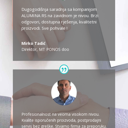
Dugogodišnja saradnja sa kompanijom
ALUMINA RS na zavidnom je nivou. Brzi
odgovori, dostupna rješenja, kvalitetni
proizvodi. Sve pohvale !
Mirko Tadić
Direktor
,
MT PONOS doo
Profesionalnost na veoma visokom nivou.
Kvalite isporučenih proizvoda, postprodajni
servis bez greške. Stvarno firma za preporuku.