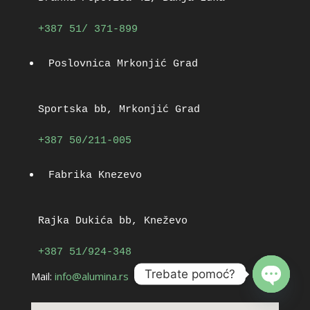
+387 51/ 371-899
Poslovnica Mrkonjić Grad
Sportska bb, Mrkonjić Grad
+387 50/211-005
Fabrika Knezevo
Rajka Dukića bb, Kneževo
+387 51/924-348
Trebate pomoć?
Mail:
info@alumina.rs
Open
chaty