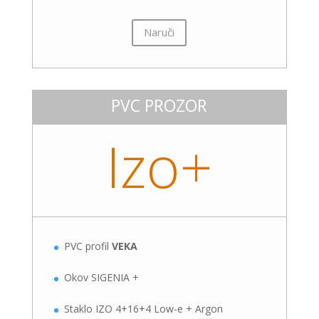
Naruči
PVC PROZOR
Izo+
PVC profil
VEKA
Okov SIGENIA +
Staklo IZO 4+16+4 Low-e + Argon