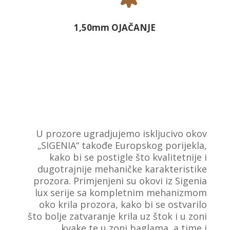
1,50mm OJAČANJE
U prozore ugradjujemo iskljucivo okov
„SIGENIA“ takođe Europskog porijekla,
kako bi se postigle što kvalitetnije i
dugotrajnije mehaničke karakteristike
prozora. Primjenjeni su okovi iz Sigenia
lux serije sa kompletnim mehanizmom
oko krila prozora, kako bi se ostvarilo
što bolje zatvaranje krila uz štok i u zoni
kvake te u zoni baglama, a time i