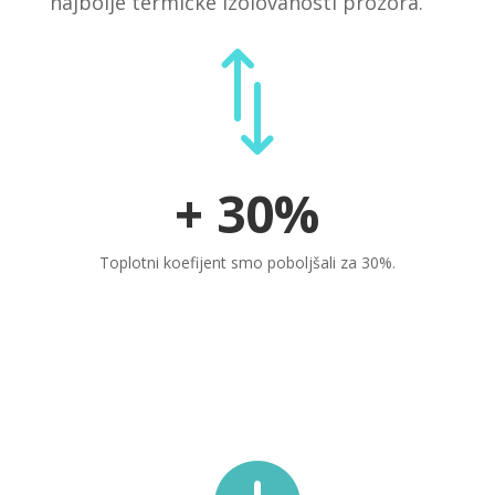
najbolje termičke izolovanosti prozora.
*
+ 30%
Toplotni koefijent smo poboljšali za 30%.