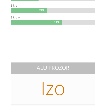
Eko
43%
43%
Eko+
61%
61%
ALU PROZOR
Izo