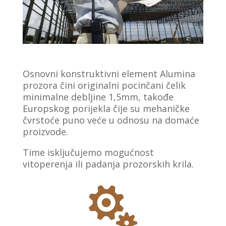
Osnovni konstruktivni element Alumina
prozora čini originalni pocinčani čelik
minimalne debljine 1,5mm, takođe
Europskog porijekla čije su mehaničke
čvrstoće puno veće u odnosu na domaće
proizvode.
Time isključujemo mogućnost
vitoperenja ili padanja prozorskih krila.
