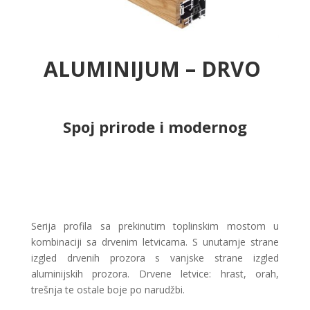
ALUMINIJUM – DRVO
Spoj prirode i modernog
Serija profila sa prekinutim toplinskim mostom u
kombinaciji sa drvenim letvicama. S unutarnje strane
izgled drvenih prozora s vanjske strane izgled
aluminijskih prozora. Drvene letvice: hrast, orah,
trešnja te ostale boje po narudžbi.