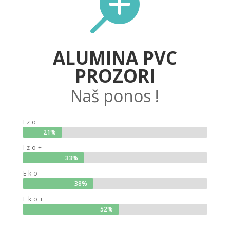

ALUMINA PVC
PROZORI
Naš ponos !
Izo
21%
21%
Izo+
33%
33%
Eko
38%
38%
Eko+
52%
52%