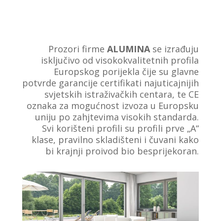
Prozori firme
ALUMINA
se izrađuju
isključivo od visokokvalitetnih profila
Europskog porijekla čije su glavne
potvrde garancije certifikati najuticajnijih
svjetskih istraživačkih centara, te CE
oznaka za mogućnost izvoza u Europsku
uniju po zahjtevima visokih standarda.
Svi korišteni profili su profili prve „A“
klase, pravilno skladišteni i čuvani kako
bi krajnji proivod bio besprijekoran.