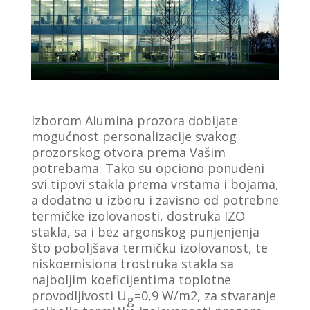
Izborom Alumina prozora dobijate
mogućnost personalizacije svakog
prozorskog otvora prema Vašim
potrebama. Tako su opciono ponuđeni
svi tipovi stakla prema vrstama i bojama,
a dodatno u izboru i zavisno od potrebne
termičke izolovanosti, dostruka IZO
stakla, sa i bez argonskog punjenjenja
što poboljšava termičku izolovanost, te
niskoemisiona trostruka stakla sa
najboljim koeficijentima toplotne
provodljivosti U
=0,9 W/m2, za stvaranje
g