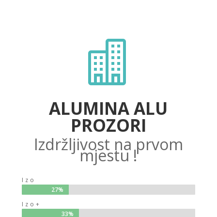

ALUMINA ALU
PROZORI
Izdržljivost na prvom
mjestu !
Izo
27%
27%
Izo+
33%
33%