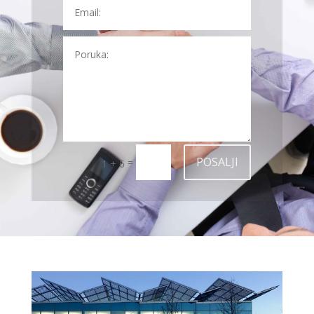
POSALJI
=
1 + 6